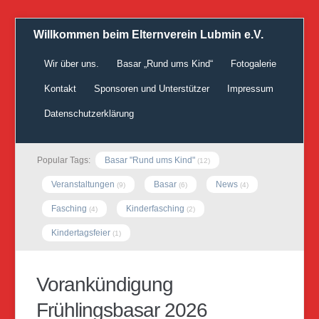
Willkommen beim Elternverein Lubmin e.V.
Wir über uns.
Basar „Rund ums Kind“
Fotogalerie
Kontakt
Sponsoren und Unterstützer
Impressum
Datenschutzerklärung
Popular Tags:
Basar "Rund ums Kind"
(12)
Veranstaltungen
Basar
News
(9)
(6)
(4)
Fasching
Kinderfasching
(4)
(2)
Kindertagsfeier
(1)
Vorankündigung
Frühlingsbasar 2026