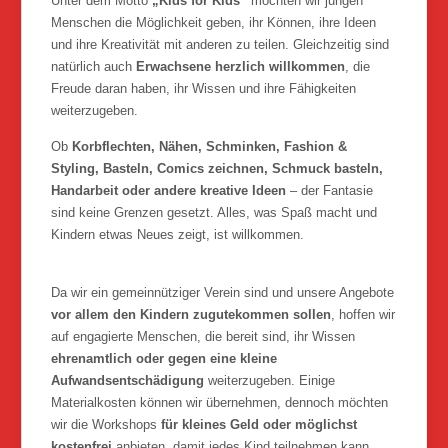
Unter dem Motto
„Kids for Kids“
möchten wir jungen
Menschen die Möglichkeit geben, ihr Können, ihre Ideen
und ihre Kreativität mit anderen zu teilen. Gleichzeitig sind
natürlich auch
Erwachsene herzlich willkommen
, die
Freude daran haben, ihr Wissen und ihre Fähigkeiten
weiterzugeben.
Ob
Korbflechten, Nähen, Schminken, Fashion &
Styling, Basteln, Comics zeichnen, Schmuck basteln,
Handarbeit oder andere kreative Ideen
– der Fantasie
sind keine Grenzen gesetzt. Alles, was Spaß macht und
Kindern etwas Neues zeigt, ist willkommen.
Da wir ein gemeinnütziger Verein sind und unsere Angebote
vor allem den Kindern zugutekommen sollen
, hoffen wir
auf engagierte Menschen, die bereit sind, ihr Wissen
ehrenamtlich oder gegen eine kleine
Aufwandsentschädigung
weiterzugeben. Einige
Materialkosten können wir übernehmen, dennoch möchten
wir die Workshops
für kleines Geld oder möglichst
kostenfrei
anbieten, damit jedes Kind teilnehmen kann.